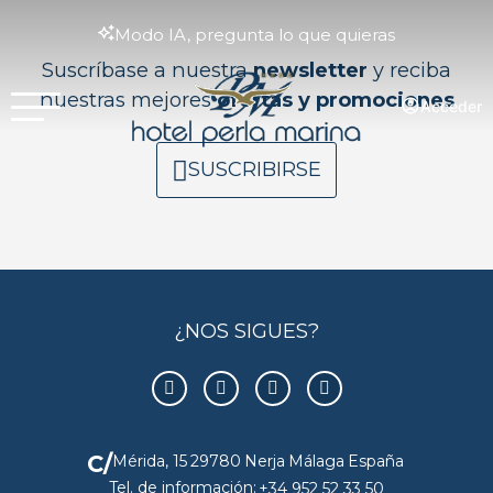
Modo IA, pregunta lo que quieras
Suscríbase a nuestra
newsletter
y reciba
nuestras mejores
ofertas y promociones
Acceder
SUSCRIBIRSE
¿NOS SIGUES?
C/
Mérida, 15
29780
Nerja
Málaga
España
Tel. de información:
+34 952 52 33 50