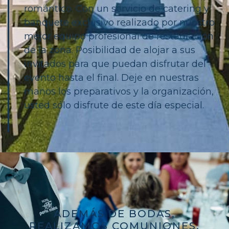
romántico. Con un servicio de catering y
banquete exclusivo realizado por nuestro
mejor equipo profesional de restauración
de la zona. Posibilidad de alojar a sus
invitados para que puedan disfrutar del
evento hasta el final. Deje en nuestras
manos los preparativos y la organización,
usted sólo disfrute de este día especial.
ADEMÁS DE BODAS,
REALIZAMOS COMUNIONES,