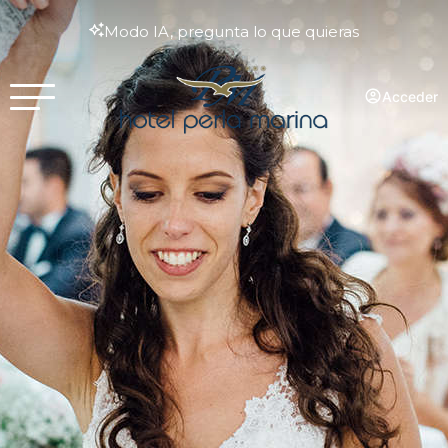
Modo IA, pregunta lo que quieras
Acceder