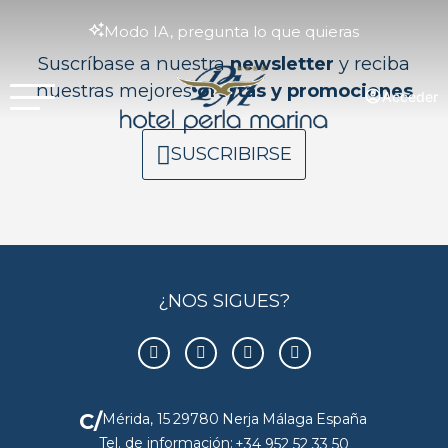
Modo IA, pregunta lo que quieras
Suscríbase a nuestra
newsletter
y reciba
nuestras mejores
ofertas y promociones
Acceder
SUSCRIBIRSE
¿NOS SIGUES?
C/
Mérida, 15
29780
Nerja
Málaga
España
Tel. de información:
+34 952 52 33 50